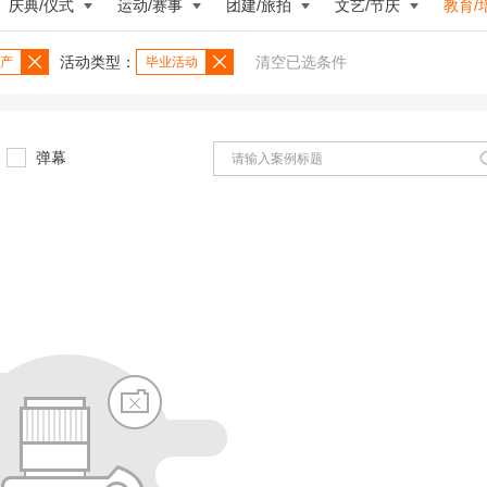
庆典/仪式
运动/赛事
团建/旅拍
文艺/节庆
教育/
活动类型：
清空已选条件
产
毕业活动
弹幕