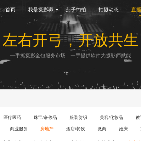
首页
我是摄影狮
茄子约拍
拍摄动态
直
左右开弓，开放共生
一手抓摄影全包服务市场，一手提供软件为摄影师赋能
医疗医药
珠宝/奢侈品
服装纺织
美容/化妆品
教
商业服务
房地产
酒店/餐饮
微商
婚庆