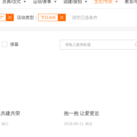
庆典/仪式
运动/赛事
团建/旅拍
文艺/节庆
教育/
活动类型：
清空已选条件
产
节日活动
弹幕
.共建共荣
抱一抱 让爱更近
5 海口
2018-08-11 南京