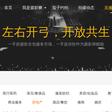
首页
我是摄影狮
茄子约拍
拍摄动态
直
左右开弓，开放共生
一手抓摄影全包服务市场，一手提供软件为摄影师赋能
医疗医药
珠宝/奢侈品
服装纺织
美容/化妆品
教
商业服务
房地产
酒店/餐饮
微商
婚庆