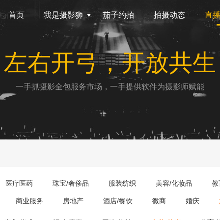
首页
我是摄影狮
茄子约拍
拍摄动态
直
左右开弓，开放共生
一手抓摄影全包服务市场，一手提供软件为摄影师赋能
医疗医药
珠宝/奢侈品
服装纺织
美容/化妆品
教
商业服务
房地产
酒店/餐饮
微商
婚庆