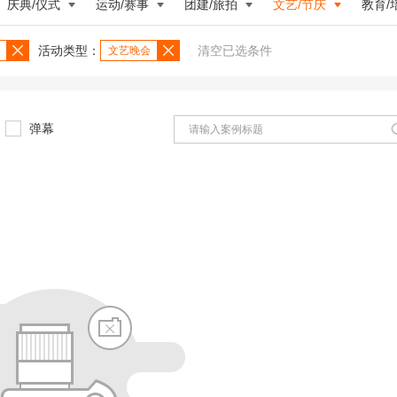
庆典/仪式
运动/赛事
团建/旅拍
文艺/节庆
教育/
活动类型：
清空已选条件
文艺晚会
弹幕