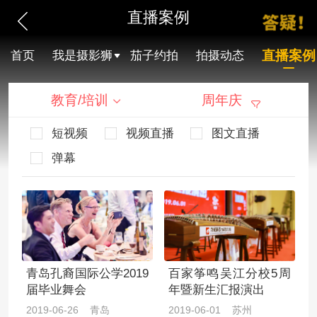
直播案例
直播案例
首页
我是摄影狮
茄子约拍
拍摄动态
教育/培训
周年庆
短视频
视频直播
图文直播
弹幕
青岛孔裔国际公学2019
百家筝鸣吴江分校5周
届毕业舞会
年暨新生汇报演出
2019-06-26 青岛
2019-06-01 苏州