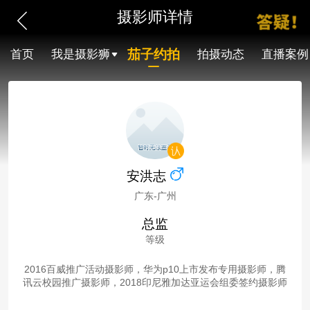
摄影师详情
茄子约拍
首页
我是摄影狮
拍摄动态
直播案例
安洪志
广东-广州
总监
等级
2016百威推广活动摄影师，华为p10上市发布专用摄影师，腾
讯云校园推广摄影师，2018印尼雅加达亚运会组委签约摄影师