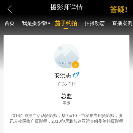
摄影师详情
茄子约拍
首页
我是摄影狮
拍摄动态
直播案例
安洪志
广东-广州
总监
等级
2016百威推广活动摄影师，华为p10上市发布专用摄影师，腾
讯云校园推广摄影师，2018印尼雅加达亚运会组委签约摄影师