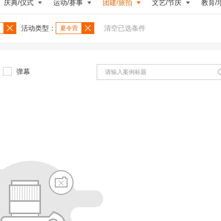
庆典/仪式
运动/赛事
团建/旅拍
文艺/节庆
教育/
活动类型：
清空已选条件
夏令营
弹幕