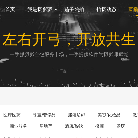
首页
我是摄影狮
茄子约拍
拍摄动态
直
左右开弓，开放共生
一手抓摄影全包服务市场，一手提供软件为摄影师赋能
医疗医药
珠宝/奢侈品
服装纺织
美容/化妆品
教
商业服务
房地产
酒店/餐饮
微商
婚庆