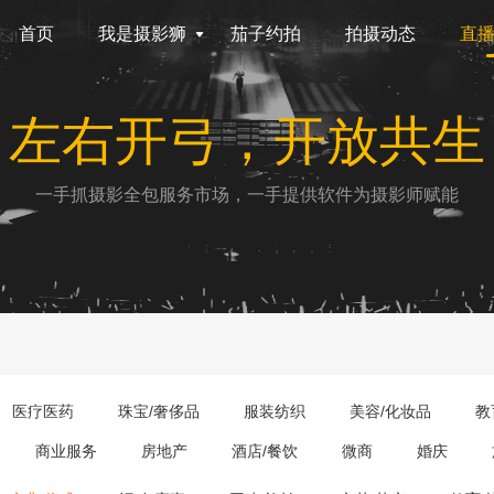
首页
我是摄影狮
茄子约拍
拍摄动态
直
左右开弓，开放共生
一手抓摄影全包服务市场，一手提供软件为摄影师赋能
医疗医药
珠宝/奢侈品
服装纺织
美容/化妆品
教
商业服务
房地产
酒店/餐饮
微商
婚庆