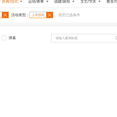
庆典/仪式
运动/赛事
团建/旅拍
文艺/节庆
教育/
活动类型：
清空已选条件
上市仪式
弹幕