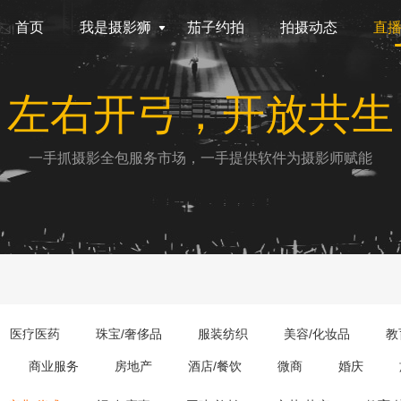
首页
我是摄影狮
茄子约拍
拍摄动态
直
左右开弓，开放共生
一手抓摄影全包服务市场，一手提供软件为摄影师赋能
医疗医药
珠宝/奢侈品
服装纺织
美容/化妆品
教
商业服务
房地产
酒店/餐饮
微商
婚庆