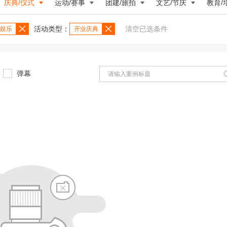
庆典/仪式
运动/赛事
团建/旅拍
文艺/节庆
教育/
活动类型：
清空已选条件
娱乐
开业庆典
弹幕