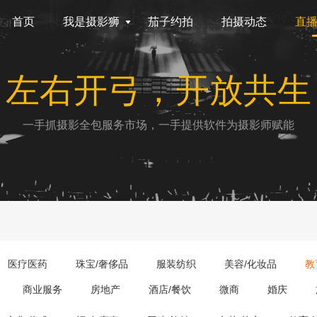
首页
我是摄影狮
茄子约拍
拍摄动态
直
左右开弓，开放共生
一手抓摄影全包服务市场，一手提供软件为摄影师赋能
医疗医药
珠宝/奢侈品
服装纺织
美容/化妆品
教
商业服务
房地产
酒店/餐饮
微商
婚庆