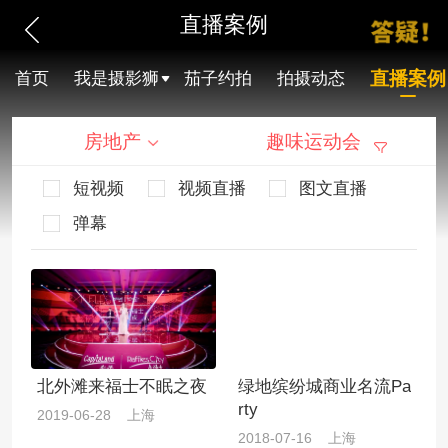
直播案例
直播案例
首页
我是摄影狮
茄子约拍
拍摄动态
房地产
趣味运动会
短视频
视频直播
图文直播
弹幕
北外滩来福士不眠之夜
绿地缤纷城商业名流Pa
rty
2019-06-28 上海
2018-07-16 上海