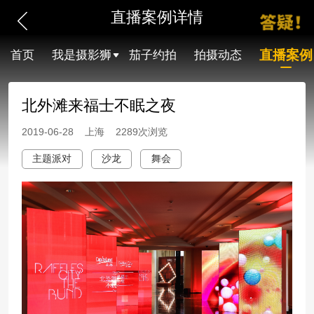
直播案例详情
直播案例
首页
我是摄影狮
茄子约拍
拍摄动态
北外滩来福士不眠之夜
2019-06-28 上海 2289次浏览
主题派对
沙龙
舞会