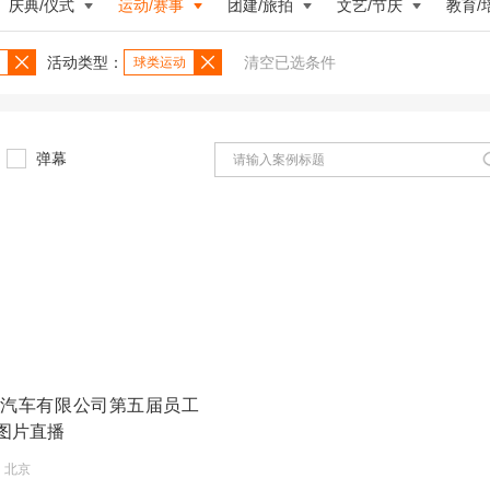
庆典/仪式
运动/赛事
团建/旅拍
文艺/节庆
教育/
活动类型：
清空已选条件
球类运动
弹幕
驰汽车有限公司第五届员工
 图片直播
6 北京