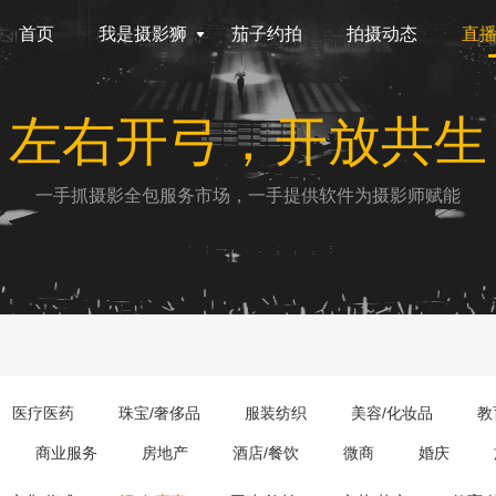
首页
我是摄影狮
茄子约拍
拍摄动态
直
左右开弓，开放共生
一手抓摄影全包服务市场，一手提供软件为摄影师赋能
医疗医药
珠宝/奢侈品
服装纺织
美容/化妆品
教
商业服务
房地产
酒店/餐饮
微商
婚庆