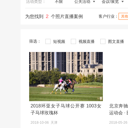
活动类型：
不限
公关活动
会议/展览
2
为您找到
个照片直播案例
客户行业：
其他
筛选：
短视频
视频直播
图文直播
2018环亚女子马球公开赛 1003女
北京奔
子马球玫瑰杯
运动会 ·
2018-10-06 天津
2018-05-2