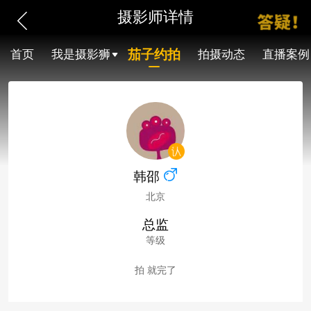
摄影师详情
茄子约拍
首页
我是摄影狮
拍摄动态
直播案例
韩邵
北京
总监
等级
拍 就完了