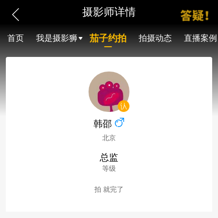
摄影师详情
茄子约拍
首页
我是摄影狮
拍摄动态
直播案例
韩邵
北京
总监
等级
拍 就完了