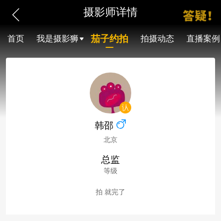
摄影师详情
茄子约拍
首页
我是摄影狮
拍摄动态
直播案例
韩邵
北京
总监
等级
拍 就完了