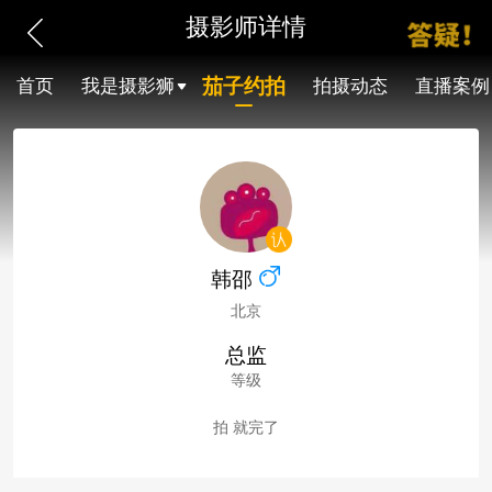
摄影师详情
茄子约拍
首页
我是摄影狮
拍摄动态
直播案例
韩邵
北京
总监
等级
拍 就完了