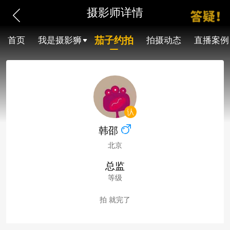
摄影师详情
茄子约拍
首页
我是摄影狮
拍摄动态
直播案例
韩邵
北京
总监
等级
拍 就完了