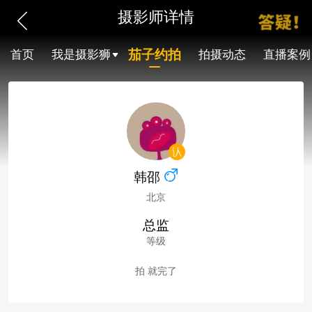
摄影师详情
茄子约拍
首页
我是摄影狮
拍摄动态
直播案例
韩邵
北京
总监
等级
拍 就完了