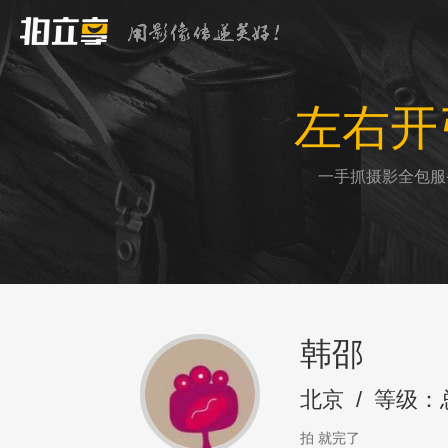
左右开
一手抓摄影全包服
韩邵
北京
/
等级：
拍 就完了