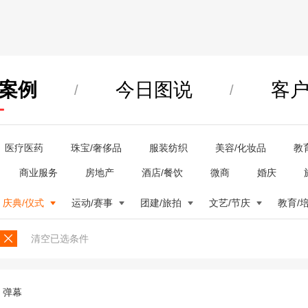
案例
今日图说
客
/
/
医疗医药
珠宝/奢侈品
服装纺织
美容/化妆品
教
商业服务
房地产
酒店/餐饮
微商
婚庆
庆典/仪式
运动/赛事
团建/旅拍
文艺/节庆
教育/
清空已选条件
弹幕