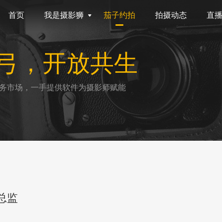
首页
我是摄影狮
茄子约拍
拍摄动态
直
弓，开放共生
务市场，一手提供软件为摄影师赋能
总监