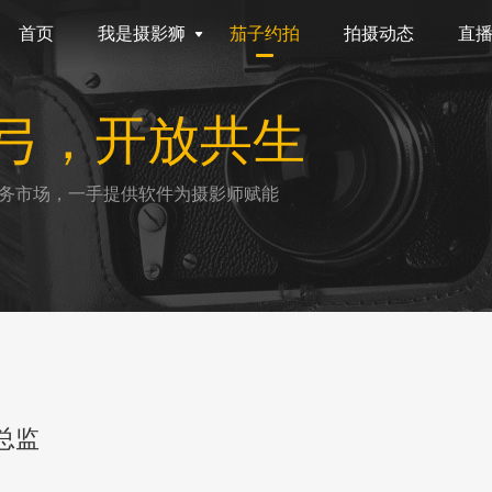
首页
我是摄影狮
茄子约拍
拍摄动态
直
弓，开放共生
务市场，一手提供软件为摄影师赋能
总监