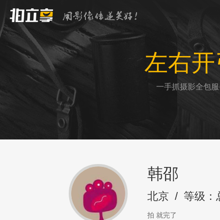
左右开
一手抓摄影全包服
韩邵
北京
/
等级：
拍 就完了