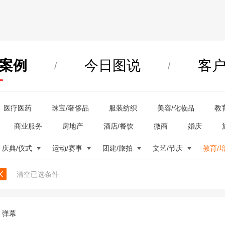
案例
今日图说
客
/
/
医疗医药
珠宝/奢侈品
服装纺织
美容/化妆品
教
商业服务
房地产
酒店/餐饮
微商
婚庆
庆典/仪式
运动/赛事
团建/旅拍
文艺/节庆
教育/
清空已选条件
弹幕