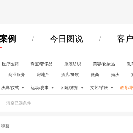
案例
今日图说
客
/
/
医疗医药
珠宝/奢侈品
服装纺织
美容/化妆品
教
商业服务
房地产
酒店/餐饮
微商
婚庆
庆典/仪式
运动/赛事
团建/旅拍
文艺/节庆
教育/
清空已选条件
弹幕