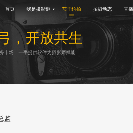
首页
我是摄影狮
茄子约拍
拍摄动态
直
弓，开放共生
务市场，一手提供软件为摄影师赋能
总监