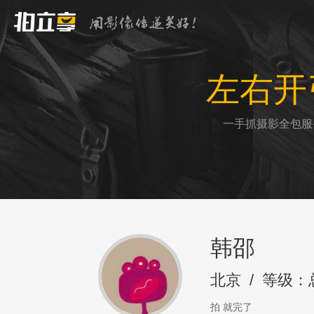
左右开
一手抓摄影全包服
韩邵
北京
/
等级：
拍 就完了