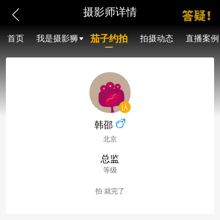
摄影师详情
茄子约拍
首页
我是摄影狮
拍摄动态
直播案例
韩邵
北京
总监
等级
拍 就完了