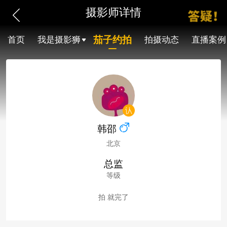
摄影师详情
茄子约拍
首页
我是摄影狮
拍摄动态
直播案例
韩邵
北京
总监
等级
拍 就完了