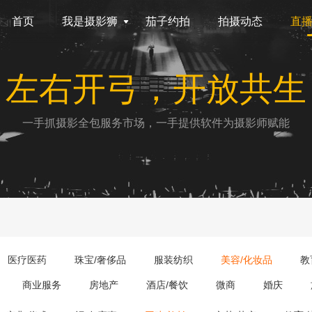
首页
我是摄影狮
茄子约拍
拍摄动态
直
左右开弓，开放共生
一手抓摄影全包服务市场，一手提供软件为摄影师赋能
医疗医药
珠宝/奢侈品
服装纺织
美容/化妆品
教
商业服务
房地产
酒店/餐饮
微商
婚庆