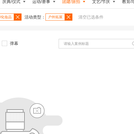
庆典/仪式
运动/赛事
团建/旅拍
文艺/节庆
教育/
活动类型：
清空已选条件
/化妆品
户外拓展
弹幕