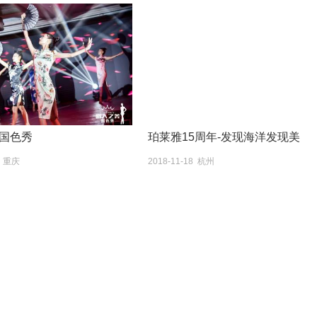
国色秀
珀莱雅15周年-发现海洋发现美
5 重庆
2018-11-18 杭州