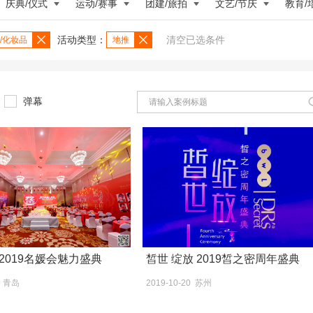
庆典/仪式
运动/赛事
团建/旅拍
文艺/节庆
教育/
活动类型：
清空已选条件
/化妆品
地推
弹幕
2019名媛会魅力盛典
皙世 绽放 2019皙之密周年盛典
3 青岛
2019-10-20 苏州