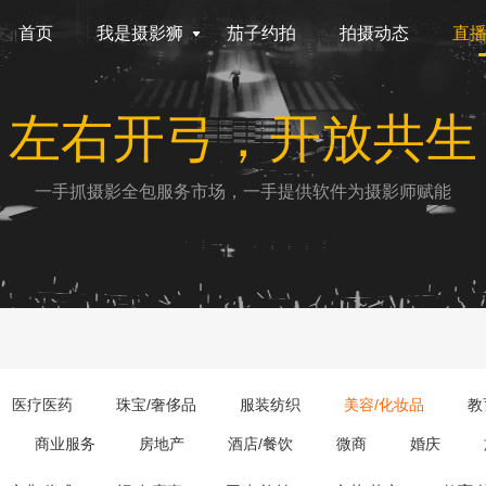
首页
我是摄影狮
茄子约拍
拍摄动态
直
左右开弓，开放共生
一手抓摄影全包服务市场，一手提供软件为摄影师赋能
医疗医药
珠宝/奢侈品
服装纺织
美容/化妆品
教
商业服务
房地产
酒店/餐饮
微商
婚庆