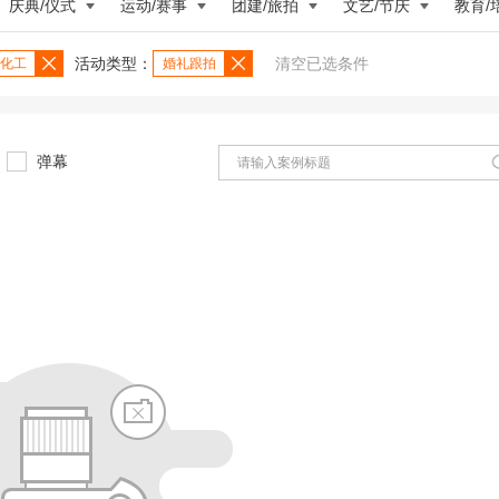
庆典/仪式
运动/赛事
团建/旅拍
文艺/节庆
教育/
活动类型：
清空已选条件
化工
婚礼跟拍
弹幕