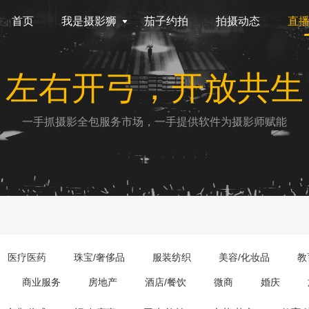
首页
我是摄影狮
茄子约拍
拍摄动态
直
左右开弓，开放共生
一手抓摄影全包服务市场，一手提供软件为摄影师赋能
医疗医药
珠宝/奢侈品
服装纺织
美容/化妆品
教
商业服务
房地产
酒店/餐饮
微商
婚庆