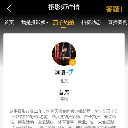
摄影师详情
茄子约拍
首页
我是摄影狮
拍摄动态
直播案例
滨语
北京
首席
等级
从事摄影行业11年，淘宝天猫签约商业摄影师、李宁全国十公
里路跑特约摄影总监、艺人签约摄影师。擅长拍摄：会议论
坛、商务活动、文艺演出、体育赛事、商业广告、人像摄影、
产品摄影等。十多年摄影历练，最大的感悟就是尽力做好前