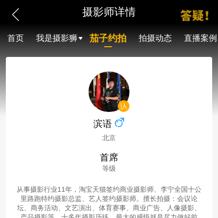
摄影师详情
茄子约拍
首页
我是摄影狮
拍摄动态
直播案例
滨语
北京
首席
等级
从事摄影行业11年，淘宝天猫签约商业摄影师、李宁全国十公
里路跑特约摄影总监、艺人签约摄影师。擅长拍摄：会议论
坛、商务活动、文艺演出、体育赛事、商业广告、人像摄影、
产品摄影等。十多年摄影历练，最大的感悟就是尽力做好前