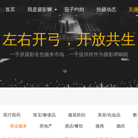
首页
我是摄影狮
茄子约拍
拍摄动态
直
左右开弓，开放共生
一手抓摄影全包服务市场，一手提供软件为摄影师赋能
医疗医药
珠宝/奢侈品
服装纺织
美容/化妆品
教
商业服务
房地产
酒店/餐饮
微商
婚庆