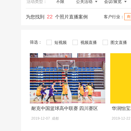
活动类型：
不限
公关活动
会议/展览
22
为您找到
个照片直播案例
客户行业：
商
筛选：
短视频
视频直播
图文直播
耐克中国篮球高中联赛 四川赛区
华润怡宝
2019-12-07 成都
2019-12-2