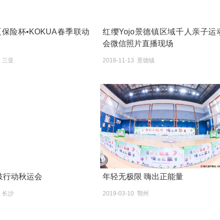
夏保险杯•KOKUA春季联动
红缨Yojo景德镇区域千人亲子运
会微信照片直播现场
2 三亚
2018-11-13 景德镇
柳枝行动秋运会
年轻无极限 嗨出正能量
3 长沙
2019-03-10 鄂州