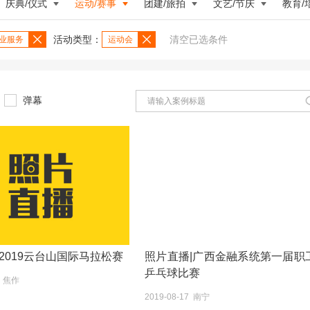
庆典/仪式
运动/赛事
团建/旅拍
文艺/节庆
教育/
活动类型：
清空已选条件
业服务
运动会
弹幕
2019云台山国际马拉松赛
照片直播|广西金融系统第一届职
乒乓球比赛
2 焦作
2019-08-17 南宁