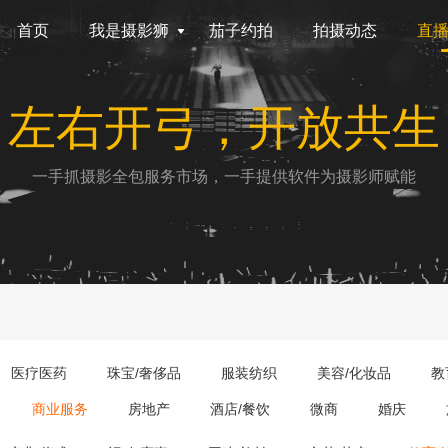
首页
我是摄影狮
茄子约拍
拍摄动态
直
左右开弓，开放共生
一手抓摄影全包服务市场，一手提供软件为摄影师赋能
医疗医药
珠宝/奢侈品
服装纺织
美容/化妆品
教
商业服务
房地产
酒店/餐饮
微商
婚庆