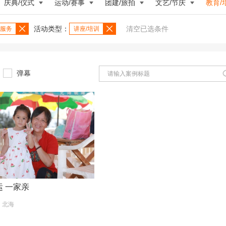
庆典/仪式
运动/赛事
团建/旅拍
文艺/节庆
教育/
活动类型：
清空已选条件
服务
讲座/培训
弹幕
启运 一家亲
5 北海