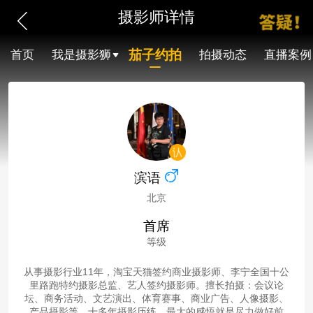
摄影师详情
茄子约拍
首页
我是摄影狮
拍摄动态
直播案例
滨语
北京
首席
等级
从事摄影行业11年，淘宝天猫签约商业摄影师、李宁全国十公
里路跑特约摄影总监、艺人签约摄影师。擅长拍摄：会议论
坛、商务活动、文艺演出、体育赛事、商业广告、人像摄影、
产品摄影等。十多年摄影历练，最大的感悟就是尽力做好前