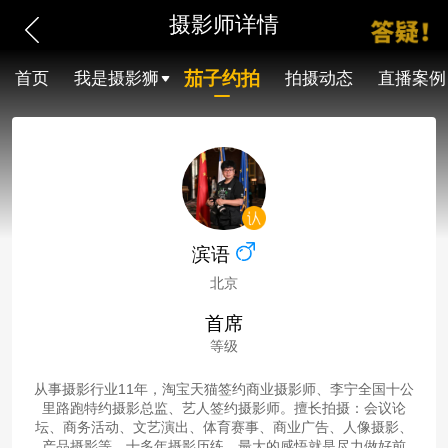
摄影师详情
茄子约拍
首页
我是摄影狮
拍摄动态
直播案例
滨语
北京
首席
等级
从事摄影行业11年，淘宝天猫签约商业摄影师、李宁全国十公
里路跑特约摄影总监、艺人签约摄影师。擅长拍摄：会议论
坛、商务活动、文艺演出、体育赛事、商业广告、人像摄影、
产品摄影等。十多年摄影历练，最大的感悟就是尽力做好前