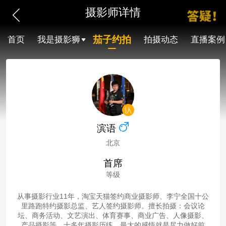
摄影师详情
茄子约拍
首页
我是摄影狮
拍摄动态
直播案例
滨语
北京
首席
等级
从事摄影行业11年，淘宝天猫签约商业摄影师、李宁全国十公
里路跑特约摄影总监、艺人签约摄影师。擅长拍摄：会议论
坛、商务活动、文艺演出、体育赛事、商业广告、人像摄影、
产品摄影等。十多年摄影历练，最大的感悟就是尽力做好前