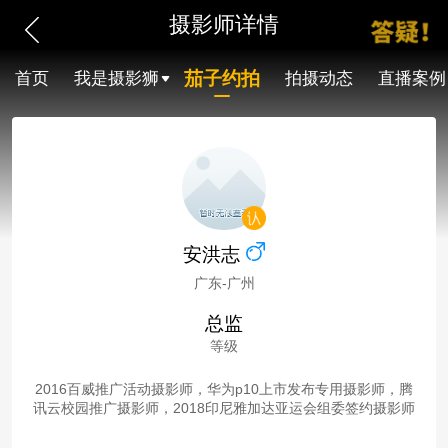
摄影师详情
茄子约拍
首页
我是摄影狮
拍摄动态
直播案例
安洪志
广东-广州
总监
等级
2016百威推广活动摄影师，华为p10上市发布专用摄影师，腾
讯云校园推广摄影师，2018印尼雅加达亚运会组委签约摄影师