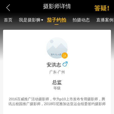
摄影师详情
茄子约拍
首页
我是摄影狮
拍摄动态
直播案例
安洪志
广东-广州
总监
等级
2016百威推广活动摄影师，华为p10上市发布专用摄影师，腾
讯云校园推广摄影师，2018印尼雅加达亚运会组委签约摄影师