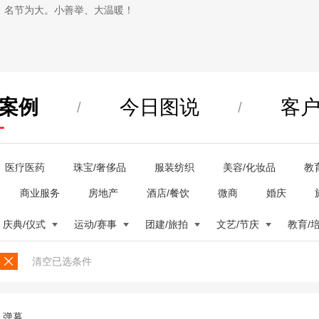
，名节为大。小善举、大温暖！
案例
今日图说
客
/
/
医疗医药
珠宝/奢侈品
服装纺织
美容/化妆品
教
商业服务
房地产
酒店/餐饮
微商
婚庆
庆典/仪式
运动/赛事
团建/旅拍
文艺/节庆
教育/
清空已选条件
弹幕