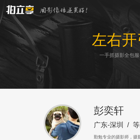
左右开
一手抓摄影全包服
彭奕轩
广东-深圳
/
等
勤勉专业的摄影师，摄