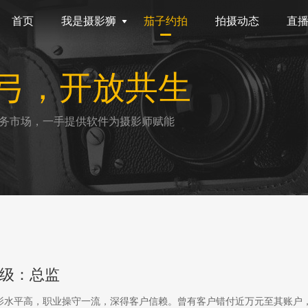
首页
我是摄影狮
茄子约拍
拍摄动态
直
弓，开放共生
务市场，一手提供软件为摄影师赋能
级：总监
影水平高，职业操守一流，深得客户信赖。曾有客户错付近万元至其账户