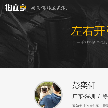
左右开
一手抓摄影全包服
彭奕轩
广东-深圳
/
等
勤勉专业的摄影师，摄