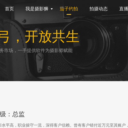
首页
我是摄影狮
茄子约拍
拍摄动态
直
弓，开放共生
务市场，一手提供软件为摄影师赋能
级：总监
影水平高，职业操守一流，深得客户信赖。曾有客户错付近万元至其账户