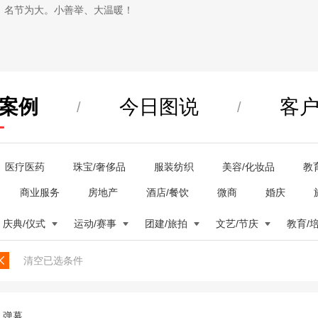
，名节为大。小善举、大温暖！
案例
今日图说
客
/
/
医疗医药
珠宝/奢侈品
服装纺织
美容/化妆品
教
商业服务
房地产
酒店/餐饮
微商
婚庆
庆典/仪式
运动/赛事
团建/旅拍
文艺/节庆
教育/
清空已选条件
弹幕