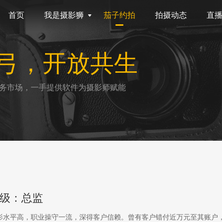
首页
我是摄影狮
茄子约拍
拍摄动态
直
弓，开放共生
务市场，一手提供软件为摄影师赋能
级：总监
影水平高，职业操守一流，深得客户信赖。曾有客户错付近万元至其账户