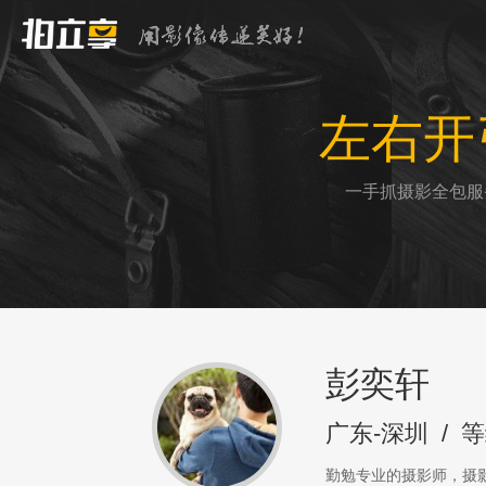
左右开
一手抓摄影全包服
彭奕轩
广东-深圳
/
等
勤勉专业的摄影师，摄