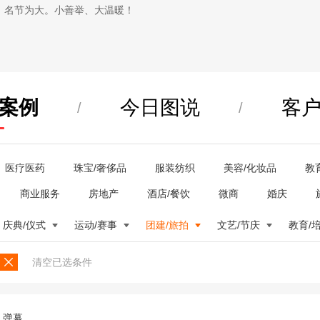
，名节为大。小善举、大温暖！
案例
今日图说
客
/
/
医疗医药
珠宝/奢侈品
服装纺织
美容/化妆品
教
商业服务
房地产
酒店/餐饮
微商
婚庆
庆典/仪式
运动/赛事
团建/旅拍
文艺/节庆
教育/
清空已选条件
弹幕