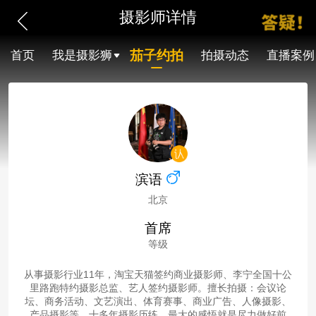
摄影师详情
茄子约拍
首页
我是摄影狮
拍摄动态
直播案例
滨语
北京
首席
等级
从事摄影行业11年，淘宝天猫签约商业摄影师、李宁全国十公
里路跑特约摄影总监、艺人签约摄影师。擅长拍摄：会议论
坛、商务活动、文艺演出、体育赛事、商业广告、人像摄影、
产品摄影等。十多年摄影历练，最大的感悟就是尽力做好前