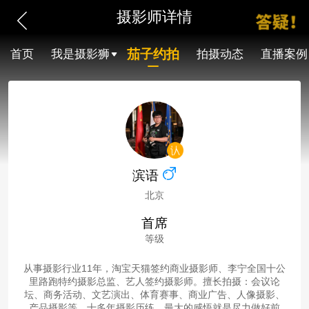
摄影师详情
茄子约拍
首页
我是摄影狮
拍摄动态
直播案例
滨语
北京
首席
等级
从事摄影行业11年，淘宝天猫签约商业摄影师、李宁全国十公
里路跑特约摄影总监、艺人签约摄影师。擅长拍摄：会议论
坛、商务活动、文艺演出、体育赛事、商业广告、人像摄影、
产品摄影等。十多年摄影历练，最大的感悟就是尽力做好前