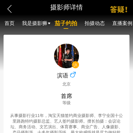
摄影师详情
茄子约拍
首页
我是摄影狮
拍摄动态
直播案例
滨语
北京
首席
等级
从事摄影行业11年，淘宝天猫签约商业摄影师、李宁全国十公
里路跑特约摄影总监、艺人签约摄影师。擅长拍摄：会议论
坛、商务活动、文艺演出、体育赛事、商业广告、人像摄影、
产品摄影等。十多年摄影历练，最大的感悟就是尽力做好前