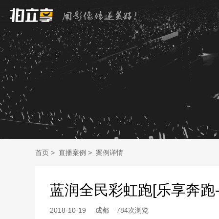
首页
>
直播案例
>
案例详情
蓝润全民彩虹跑[乐享奔跑-
2018-10-19
成都
784次浏览