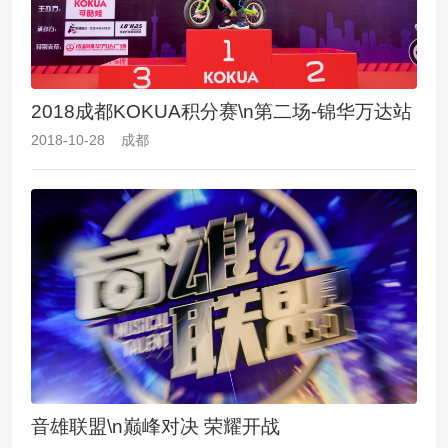
2018成都KOKUA积分赛\n第二场-锦华万达站
2018-10-28 成都
音雄联盟\n巅峰对决 荣耀开战