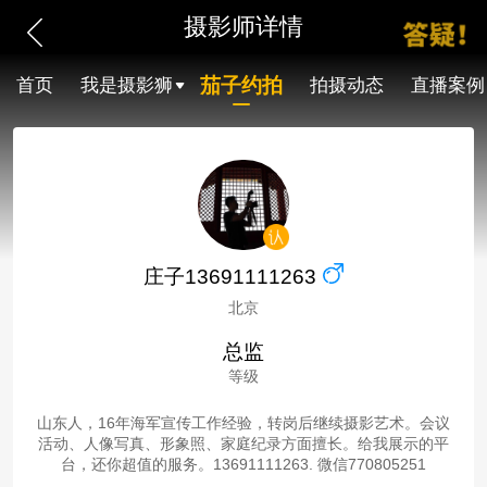
摄影师详情
茄子约拍
首页
我是摄影狮
拍摄动态
直播案例
庄子13691111263
北京
总监
等级
山东人，16年海军宣传工作经验，转岗后继续摄影艺术。会议
活动、人像写真、形象照、家庭纪录方面擅长。给我展示的平
台，还你超值的服务。13691111263. 微信770805251