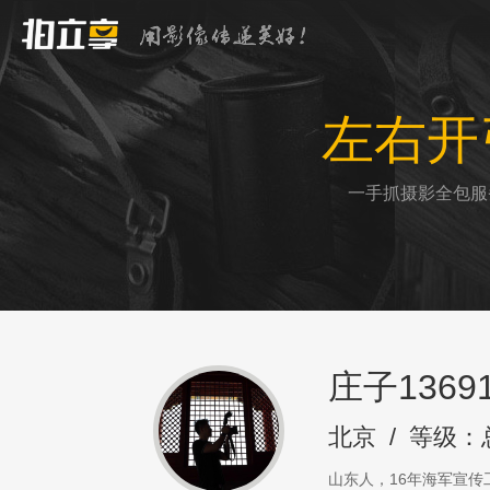
左右开
一手抓摄影全包服
庄子13691
北京
/
等级：
山东人，16年海军宣