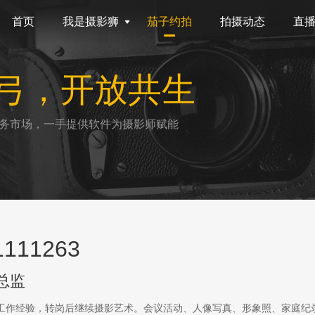
首页
我是摄影狮
茄子约拍
拍摄动态
直
弓，开放共生
务市场，一手提供软件为摄影师赋能
111263
总监
传工作经验，转岗后继续摄影艺术。会议活动、人像写真、形象照、家庭纪