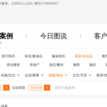
13691111263. 微信770805251
案例
今日图说
客
/
/
医疗医药
珠宝/奢侈品
服装纺织
美容/化妆品
教
商业服务
房地产
酒店/餐饮
微商
婚庆
庆典/仪式
运动/赛事
团建/旅拍
文艺/节庆
教育/
活动类型：
清空已选条件
品
联谊活动
弹幕