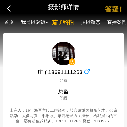
摄影师详情
茄子约拍
首页
我是摄影狮
拍摄动态
直播案例
庄子13691111263
北京
总监
等级
山东人，16年海军宣传工作经验，转岗后继续摄影艺术。会议
活动、人像写真、形象照、家庭纪录方面擅长。给我展示的平
台，还你超值的服务。13691111263. 微信770805251