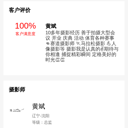
客户评价
100%
黄斌
10多年摄影经历 善于拍摄大型会
客户满意度
议 开业 庆典 活动 体育各种赛事
👊赛道摄影师 🏃马拉松摄影 💪人
像摄影等 摄影我是认真的✌️期待与
你相逢 捕捉精彩瞬间 定格美好的
时光👏👏
摄影师
黄斌
辽宁-沈阳
等级：总监