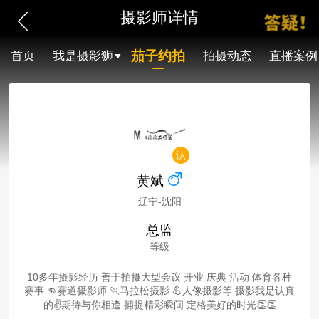
摄影师详情
茄子约拍
首页
我是摄影狮
拍摄动态
直播案例
黄斌
辽宁-沈阳
总监
等级
10多年摄影经历 善于拍摄大型会议 开业 庆典 活动 体育各种
赛事 👊赛道摄影师 🏃马拉松摄影 💪人像摄影等 摄影我是认真
的✌️期待与你相逢 捕捉精彩瞬间 定格美好的时光👏👏