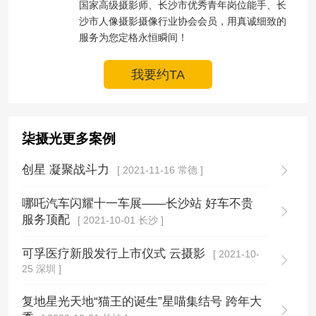
国家高级摄影师、长沙市优秀青年岗位能手、长
沙市人像摄影摄像行业协会会员，用真诚细致的
服务为您定格永恒瞬间！
我要约TA
柒摄光更多案例
创星 凝聚战斗力
[ 2021-11-16 常德 ]
哪吒汽车闪耀十一车展——长沙站 好车不贵
服务顶配
[ 2021-10-01 长沙 ]
可孚医疗新股发行上市仪式 云摄影
[ 2021-10-
25 深圳 ]
复地星光天地“猫王的诞生”星喵集结号 跨年大